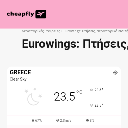
Αεροπορικές Εταιρείες
Eurowings: Πτήσεις, αεροπορικά εισιτ
Eurowings: Πτήσεις
GREECE
Clear Sky
°
23.5
°
C
23.5
°
23.5
67%
2.3m/s
3%