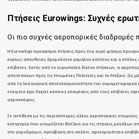
Πτήσεις
Eurowings
: Συχνές ερωτ
Οι πιο συχνές αεροπορικές διαδρομές 
Η Eurowings προσφέρει πτήσεις προς ένα ευρύ φάσμα προορισ
κυρίως απευθείας δρομολόγια χαμηλού κόστους και ο στόλος 
επιβάτες. Εκτός από το ευρωπαϊκό δίκτυο πτήσεων, η αεροπορ
αποστάσεων προς τις Ηνωμένες Πολιτείες και το Μεξικό. Ως μέ
από τη λειτουργική αποτελεσματικότητα του αερομεταφορέα κ
εταιρεία έχει δεχτεί κάποιες επικρίσεις από τους επιβάτες σχ
αεροσκάφος.
Σε αντίθεση με τις περισσότερες άλλες αεροπορικές εταιρείε
κατηγορία που ονομάζεται BizClass για τις πτήσεις μεγάλων 
στο αεροδρόμιο, πρόσβαση στο σαλόνι, προτεραιότητα επιβίβ