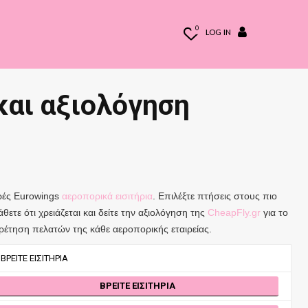
0
LOG IN
και αξιολόγηση
ρές Eurowings
αεροπορικά εισιτήρια
. Επιλέξτε πτήσεις στους πιο
θετε ότι χρειάζεται και δείτε την αξιολόγηση της
CheapFly.gr
για το
ρέτηση πελατών της κάθε αεροπορικής εταιρείας.
ΒΡΕΊΤΕ ΕΙΣΙΤΉΡΙΑ
ΒΡΕΊΤΕ ΕΙΣΙΤΉΡΙΑ