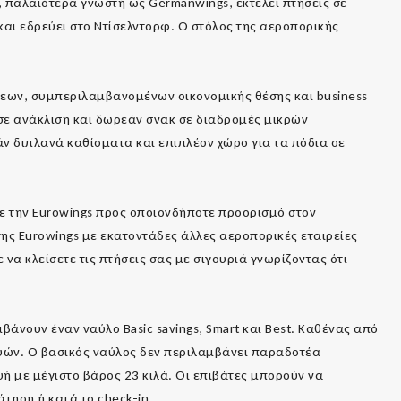
, παλαιότερα γνωστή ως Germanwings, εκτελεί πτήσεις σε
 και εδρεύει στο Ντίσελντορφ. Ο στόλος της αεροπορικής
σεων, συμπεριλαμβανομένων οικονομικής θέσης και business
σε ανάκλιση και δωρεάν σνακ σε διαδρομές μικρών
ν διπλανά καθίσματα και επιπλέον χώρο για τα πόδια σε
με την Eurowings προς οποιονδήποτε προορισμό στον
της Eurowings με εκατοντάδες άλλες αεροπορικές εταιρείες
ε να κλείσετε τις πτήσεις σας με σιγουριά γνωρίζοντας ότι
βάνουν έναν ναύλο Basic savings, Smart και Best. Καθένας από
υών. Ο βασικός ναύλος δεν περιλαμβάνει παραδοτέα
υή με μέγιστο βάρος 23 κιλά. Οι επιβάτες μπορούν να
τηση ή κατά το check-in.