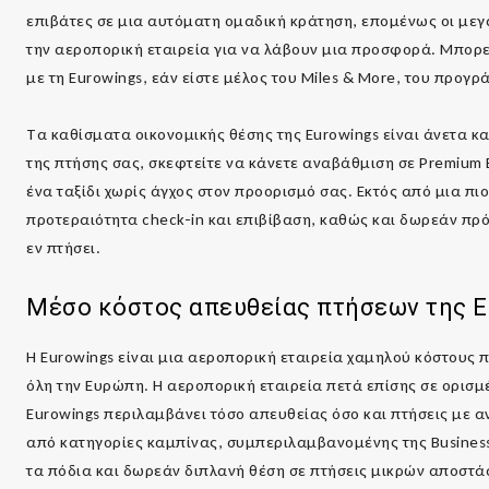
επιβάτες σε μια αυτόματη ομαδική κράτηση, επομένως οι μεγ
την αεροπορική εταιρεία για να λάβουν μια προσφορά. Μπορεί
με τη Eurowings, εάν είστε μέλος του Miles & More, του προγ
Τα καθίσματα οικονομικής θέσης της Eurowings είναι άνετα κ
της πτήσης σας, σκεφτείτε να κάνετε αναβάθμιση σε Premium E
ένα ταξίδι χωρίς άγχος στον προορισμό σας. Εκτός από μια π
προτεραιότητα check-in και επιβίβαση, καθώς και δωρεάν πρ
εν πτήσει.
Μέσο κόστος απευθείας πτήσεων της
E
Η Eurowings είναι μια αεροπορική εταιρεία χαμηλού κόστους 
όλη την Ευρώπη. Η αεροπορική εταιρεία πετά επίσης σε ορισ
Eurowings περιλαμβάνει τόσο απευθείας όσο και πτήσεις με α
από κατηγορίες καμπίνας, συμπεριλαμβανομένης της Business C
τα πόδια και δωρεάν διπλανή θέση σε πτήσεις μικρών αποστάσ