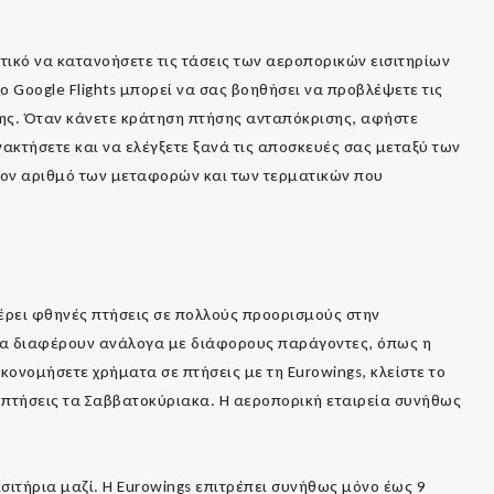
ντικό να κατανοήσετε τις τάσεις των αεροπορικών εισιτηρίων
ο Google Flights μπορεί να σας βοηθήσει να προβλέψετε τις
σης. Όταν κάνετε κράτηση πτήσης ανταπόκρισης, αφήστε
νακτήσετε και να ελέγξετε ξανά τις αποσκευές σας μεταξύ των
τον αριθμό των μεταφορών και των τερματικών που
έρει φθηνές πτήσεις σε πολλούς προορισμούς στην
 να διαφέρουν ανάλογα με διάφορους παράγοντες, όπως η
ικονομήσετε χρήματα σε πτήσεις με τη Eurowings, κλείστε το
ς πτήσεις τα Σαββατοκύριακα. Η αεροπορική εταιρεία συνήθως
σιτήρια μαζί. Η Eurowings επιτρέπει συνήθως μόνο έως 9