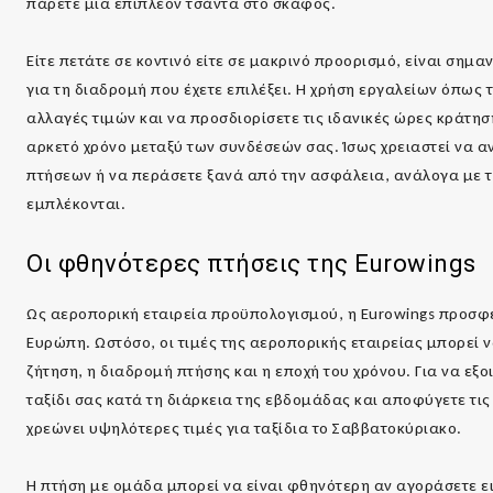
πάρετε μια επιπλέον τσάντα στο σκάφος.
Είτε πετάτε σε κοντινό είτε σε μακρινό προορισμό, είναι σημα
για τη διαδρομή που έχετε επιλέξει. Η χρήση εργαλείων όπως τ
αλλαγές τιμών και να προσδιορίσετε τις ιδανικές ώρες κράτη
αρκετό χρόνο μεταξύ των συνδέσεών σας. Ίσως χρειαστεί να α
πτήσεων ή να περάσετε ξανά από την ασφάλεια, ανάλογα με 
εμπλέκονται.
Οι φθηνότερες πτήσεις της
Eurowings
Ως αεροπορική εταιρεία προϋπολογισμού, η Eurowings προσφ
Ευρώπη. Ωστόσο, οι τιμές της αεροπορικής εταιρείας μπορεί
ζήτηση, η διαδρομή πτήσης και η εποχή του χρόνου. Για να εξο
ταξίδι σας κατά τη διάρκεια της εβδομάδας και αποφύγετε τι
χρεώνει υψηλότερες τιμές για ταξίδια το Σαββατοκύριακο.
Η πτήση με ομάδα μπορεί να είναι φθηνότερη αν αγοράσετε ει