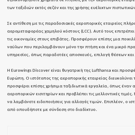
των ταξιδιών εκτός σεζόν και της χρήσης ευέλικτων πιστωτικώ
Σε αντίθεση με τις παραδοσιακές αεροπορικές εταιρείες πλήρ
αερομεταφορέας χαμηλού κόστους (LCC). Αυτό τους επιτρέπει
τις οικονομίες στους επιβάτες. Προσφέρουν επίσης μια ποικι
ναύλων που περιλαμβάνουν μόνο την πτήση και ένα μικρό πρ
υπηρεσίες, όπως παραδοτέες αποσκευές, επιλογή θέσεων και
Η Eurowings Discover είναι θυγατρική της Lufthansa και προ
Ευρώπη. Ο ιστότοπος της αεροπορικής εταιρείας διευκολύνει τ
προσφέρει επίσης χρήσιμα ταξιδιωτικά εργαλεία, όπως έναν α
αεροπορικών εισιτηρίων και προβλέπει τις μελλοντικές τιμές.
να λαμβάνετε ειδοποιήσεις για αλλαγές τιμών. Επιπλέον, ο ιστ
από οπουδήποτε με σύνδεση στο διαδίκτυο.