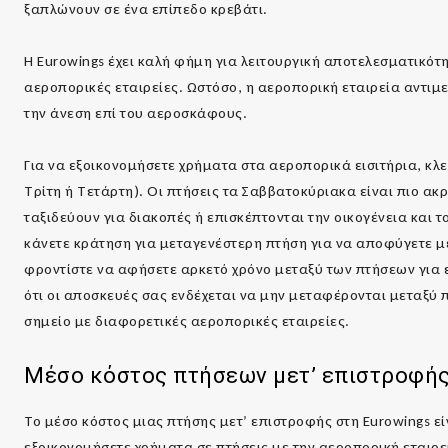
ξαπλώνουν σε ένα επίπεδο κρεβάτι.
Η Eurowings έχει καλή φήμη για λειτουργική αποτελεσματικότητ
αεροπορικές εταιρείες. Ωστόσο, η αεροπορική εταιρεία αντιμε
την άνεση επί του αεροσκάφους.
Για να εξοικονομήσετε χρήματα στα αεροπορικά εισιτήρια, κλεί
Τρίτη ή Τετάρτη). Οι πτήσεις τα Σαββατοκύριακα είναι πιο α
ταξιδεύουν για διακοπές ή επισκέπτονται την οικογένεια και τ
κάνετε κράτηση για μεταγενέστερη πτήση για να αποφύγετε μ
φροντίστε να αφήσετε αρκετό χρόνο μεταξύ των πτήσεων για 
ότι οι αποσκευές σας ενδέχεται να μην μεταφέρονται μεταξύ 
σημείο με διαφορετικές αεροπορικές εταιρείες.
Μέσο κόστος πτήσεων μετ’ επιστροφή
Το μέσο κόστος μιας πτήσης μετ’ επιστροφής στη Eurowings εί
εξοικονομήσετε χρήματα σε πτήσεις με την αεροπορική εταιρ