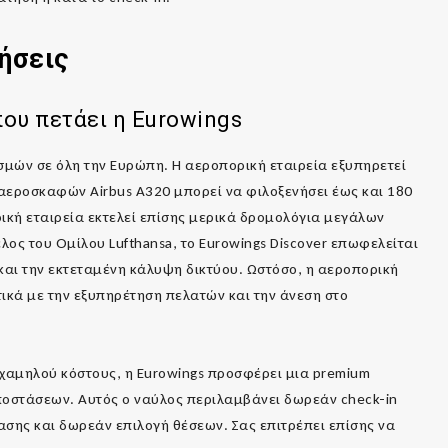
ήσεις
που πετάει η
Eurowings
μών σε όλη την Ευρώπη. Η αεροπορική εταιρεία εξυπηρετεί
αεροσκαφών Airbus A320 μπορεί να φιλοξενήσει έως και 180
ική εταιρεία εκτελεί επίσης μερικά δρομολόγια μεγάλων
λος του Ομίλου Lufthansa, το Eurowings Discover επωφελείται
αι την εκτεταμένη κάλυψη δικτύου. Ωστόσο, η αεροπορική
ετικά με την εξυπηρέτηση πελατών και την άνεση στο
ς χαμηλού κόστους, η Eurowings προσφέρει μια premium
αποστάσεων. Αυτός ο ναύλος περιλαμβάνει δωρεάν check-in
ασης και δωρεάν επιλογή θέσεων. Σας επιτρέπει επίσης να