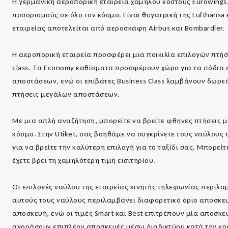
Η γερμανική αεροπορική εταιρεία χαμηλού κόστους Eurowings
προορισμούς σε όλο τον κόσμο. Είναι θυγατρική της Lufthansa
εταιρείας αποτελείται από αεροσκάφη Airbus και Bombardier.
Η αεροπορική εταιρεία προσφέρει μια ποικιλία επιλογών πτή
class. Τα Economy καθίσματα προσφέρουν χώρο για τα πόδια 
αποστάσεων, ενώ οι επιβάτες Business Class λαμβάνουν δωρεά
πτήσεις μεγάλων αποστάσεων.
Με μια απλή αναζήτηση, μπορείτε να βρείτε φθηνές πτήσεις 
κόσμο. Στην Utiket, σας βοηθάμε να συγκρίνετε τους ναύλους 
για να βρείτε την καλύτερη επιλογή για το ταξίδι σας. Μπορείτ
έχετε βρει τη χαμηλότερη τιμή εισιτηρίου.
Οι επιλογές ναύλου της εταιρείας κινητής τηλεφωνίας περιλαμ
αυτούς τους ναύλους περιλαμβάνει διαφορετικό όριο αποσκε
αποσκευή, ενώ οι τιμές Smart και Best επιτρέπουν μία αποσκε
αγοράσουν επιπλέον αποσκευές μέσω Διαδικτύου κατά την κρά