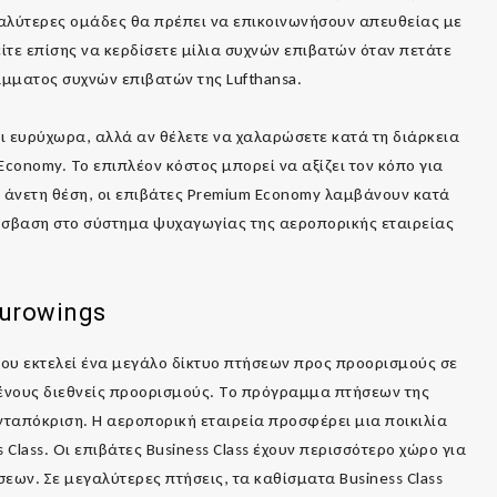
αλύτερες ομάδες θα πρέπει να επικοινωνήσουν απευθείας με
τε επίσης να κερδίσετε μίλια συχνών επιβατών όταν πετάτε
ράμματος συχνών επιβατών της Lufthansa.
αι ευρύχωρα, αλλά αν θέλετε να χαλαρώσετε κατά τη διάρκεια
conomy. Το επιπλέον κόστος μπορεί να αξίζει τον κόπο για
ιο άνετη θέση, οι επιβάτες Premium Economy λαμβάνουν κατά
όσβαση στο σύστημα ψυχαγωγίας της αεροπορικής εταιρείας
urowings
που εκτελεί ένα μεγάλο δίκτυο πτήσεων προς προορισμούς σε
μένους διεθνείς προορισμούς. Το πρόγραμμα πτήσεων της
νταπόκριση. Η αεροπορική εταιρεία προσφέρει μια ποικιλία
lass. Οι επιβάτες Business Class έχουν περισσότερο χώρο για
εων. Σε μεγαλύτερες πτήσεις, τα καθίσματα Business Class