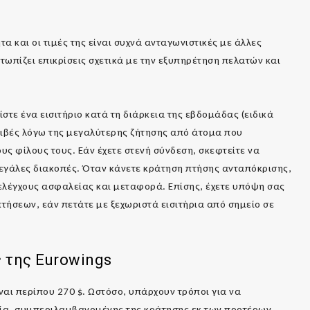
α και οι τιμές της είναι συχνά ανταγωνιστικές με άλλες
τωπίζει επικρίσεις σχετικά με την εξυπηρέτηση πελατών και
στε ένα εισιτήριο κατά τη διάρκεια της εβδομάδας (ειδικά
κριβές λόγω της μεγαλύτερης ζήτησης από άτομα που
ους φίλους τους. Εάν έχετε στενή σύνδεση, σκεφτείτε να
εγάλες διακοπές. Όταν κάνετε κράτηση πτήσης ανταπόκρισης,
ελέγχους ασφαλείας και μεταφορά. Επίσης, έχετε υπόψη σας
πτήσεων, εάν πετάτε με ξεχωριστά εισιτήρια από σημείο σε
ς της
Eurowings
ναι περίπου 270 $. Ωστόσο, υπάρχουν τρόποι για να
εία, συμπεριλαμβανομένης της κράτησης εκ των προτέρων,