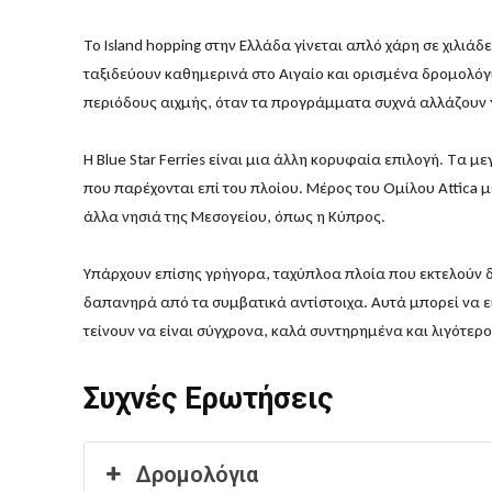
Το Island hopping στην Ελλάδα γίνεται απλό χάρη σε χιλιάδ
ταξιδεύουν καθημερινά στο Αιγαίο και ορισμένα δρομολόγι
περιόδους αιχμής, όταν τα προγράμματα συχνά αλλάζουν
Η Blue Star Ferries είναι μια άλλη κορυφαία επιλογή. Τα 
που παρέχονται επί του πλοίου. Μέρος του Ομίλου Attica με
άλλα νησιά της Μεσογείου, όπως η Κύπρος.
Υπάρχουν επίσης γρήγορα, ταχύπλοα πλοία που εκτελούν δ
δαπανηρά από τα συμβατικά αντίστοιχα. Αυτά μπορεί να εί
τείνουν να είναι σύγχρονα, καλά συντηρημένα και λιγότε
Συχνές Ερωτήσεις
Δρομολόγια