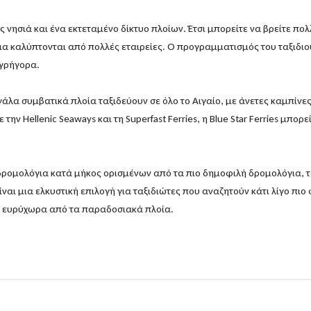
ες νησιά και ένα εκτεταμένο δίκτυο πλοίων. Έτσι μπορείτε να βρείτε πο
α καλύπτονται από πολλές εταιρείες. Ο προγραμματισμός του ταξιδιού
 γρήγορα.
μεγάλα συμβατικά πλοία ταξιδεύουν σε όλο το Αιγαίο, με άνετες καμπίν
 την Hellenic Seaways και τη Superfast Ferries, η Blue Star Ferries μπ
ρομολόγια κατά μήκος ορισμένων από τα πιο δημοφιλή δρομολόγια, τα 
ναι μια ελκυστική επιλογή για ταξιδιώτες που αναζητούν κάτι λίγο πι
ρο ευρύχωρα από τα παραδοσιακά πλοία.