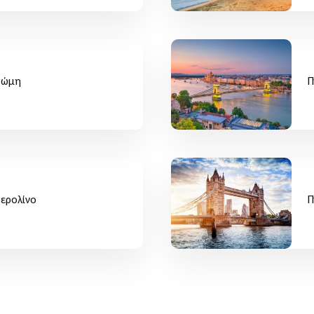
Ρώμη
Π
Βερολίνο
Π