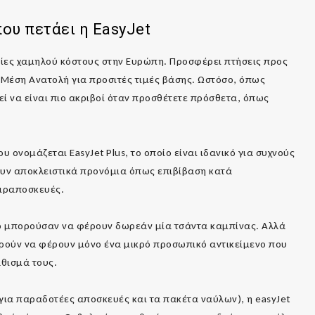
που πετάει η
EasyJet
ρείες χαμηλού κόστους στην Ευρώπη. Προσφέρει πτήσεις προς
Μέση Ανατολή για προσιτές τιμές βάσης. Ωστόσο, όπως
εί να είναι πιο ακριβοί όταν προσθέτετε πρόσθετα, όπως
 ονομάζεται EasyJet Plus, το οποίο είναι ιδανικό για συχνούς
ουν αποκλειστικά προνόμια όπως επιβίβαση κατά
ειραποσκευές.
ο μπορούσαν να φέρουν δωρεάν μία τσάντα καμπίνας. Αλλά
ορούν να φέρουν μόνο ένα μικρό προσωπικό αντικείμενο που
θισμά τους.
 για παραδοτέες αποσκευές και τα πακέτα ναύλων), η easyJet