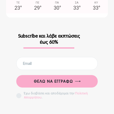
ΤΕ
ΠΕ
ΠΑ
ΣΑ
ΚΥ
23
°
29
°
30
°
33
°
33
°
Subscribe και λάβε εκπτώσεις
έως 60%
ΘΈΛΩ ΝΑ ΕΓΓΡΑΦΏ
Έχω διαβάσει και αποδέχομαι την
Πολιτική
Απορρήτου
.