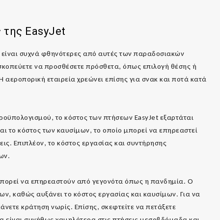
ς της
EasyJet
et είναι συχνά φθηνότερες από αυτές των παραδοσιακών
σκοπεύετε να προσθέσετε πρόσθετα, όπως επιλογή θέσης ή
Η αεροπορική εταιρεία χρεώνει επίσης για σνακ και ποτά κατά
ροϋπολογισμού, το κόστος των πτήσεων EasyJet εξαρτάται
ι το κόστος των καυσίμων, το οποίο μπορεί να επηρεαστεί
εις. Επιπλέον, το κόστος εργασίας και συντήρησης
ων.
μπορεί να επηρεαστούν από γεγονότα όπως η πανδημία. Ο
ων, καθώς αυξάνει το κόστος εργασίας και καυσίμων. Για να
 κάνετε κράτηση νωρίς. Επίσης, σκεφτείτε να πετάξετε
ια είναι συνήθως χαμηλότερα στις πτήσεις μεσοβδόμαδα και