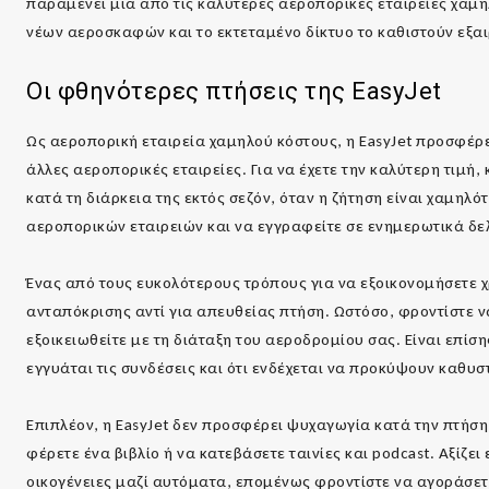
παραμένει μια από τις καλύτερες αεροπορικές εταιρείες χαμη
νέων αεροσκαφών και το εκτεταμένο δίκτυο το καθιστούν εξαι
Οι φθηνότερες πτήσεις της
EasyJet
Ως αεροπορική εταιρεία χαμηλού κόστους, η EasyJet προσφέρ
άλλες αεροπορικές εταιρείες. Για να έχετε την καλύτερη τιμή
κατά τη διάρκεια της εκτός σεζόν, όταν η ζήτηση είναι χαμηλ
αεροπορικών εταιρειών και να εγγραφείτε σε ενημερωτικά δελ
Ένας από τους ευκολότερους τρόπους για να εξοικονομήσετε χρ
ανταπόκρισης αντί για απευθείας πτήση. Ωστόσο, φροντίστε ν
εξοικειωθείτε με τη διάταξη του αεροδρομίου σας. Είναι επίσ
εγγυάται τις συνδέσεις και ότι ενδέχεται να προκύψουν καθυ
Επιπλέον, η EasyJet δεν προσφέρει ψυχαγωγία κατά την πτήσ
φέρετε ένα βιβλίο ή να κατεβάσετε ταινίες και podcast. Αξίζει
οικογένειες μαζί αυτόματα, επομένως φροντίστε να αγοράσετε