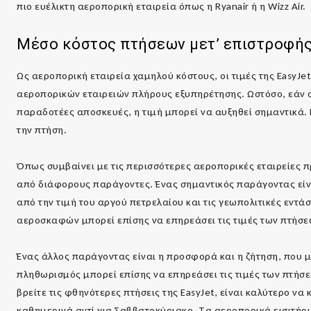
πιο ευέλικτη αεροπορική εταιρεία όπως η Ryanair ή η Wizz Air.
Μέσο κόστος πτήσεων μετ’ επιστροφή
Ως αεροπορική εταιρεία χαμηλού κόστους, οι τιμές της EasyJ
αεροπορικών εταιρειών πλήρους εξυπηρέτησης. Ωστόσο, εάν 
παραδοτέες αποσκευές, η τιμή μπορεί να αυξηθεί σημαντικά. 
την πτήση.
Όπως συμβαίνει με τις περισσότερες αεροπορικές εταιρείες π
από διάφορους παράγοντες. Ένας σημαντικός παράγοντας είνα
από την τιμή του αργού πετρελαίου και τις γεωπολιτικές εντάσ
αεροσκαφών μπορεί επίσης να επηρεάσει τις τιμές των πτήσε
Ένας άλλος παράγοντας είναι η προσφορά και η ζήτηση, που 
πληθωρισμός μπορεί επίσης να επηρεάσει τις τιμές των πτήσε
βρείτε τις φθηνότερες πτήσεις της EasyJet, είναι καλύτερο να
καθημερινά αντί για Σαββατοκύριακο. Τα αεροπορικά εισιτήρ