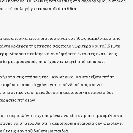
λού κόστους. Οι βολικές τοποθεσίες στα αεροδρόμια, ο στόλος
ρετική επιλογή για ευρωπαϊκά ταξίδια.
ει αεροπορικά εισιτήρια που είναι συνήθως χαμηλότερα από
, κάντε κράτηση της πτήσης σας πολύ νωρίτερα και ταξιδέψτε
ότερη. Μπορείτε επίσης να αναζητήσετε έκτακτες εκπτώσεις
τία με προσφορές που έχουν επιλεγεί από ειδικούς.
ήματα στις πτήσεις της EasyJet είναι να επιλέξετε πτήση
α αφήσετε αρκετό χρόνο για τη σύνδεσή σας και να
ης σημαντικό να σημειωθεί ότι η αεροπορική εταιρεία δεν
στερήσεις πτήσεων.
η στα αεροπλάνα της, επομένως να είστε προετοιμασμένοι να
 επίσης να σημειωθεί ότι η αεροπορική εταιρεία δεν φιλοξενεί
 θέσεις εάν ταξιδεύετε με παιδιά.