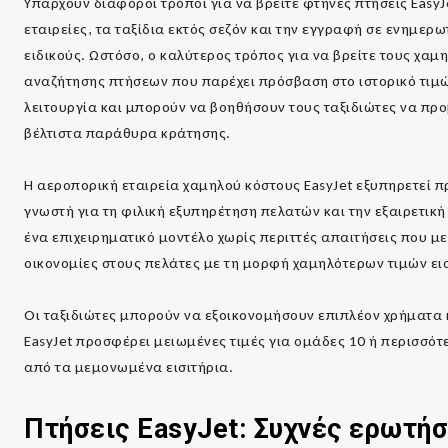
Υπάρχουν διάφοροι τρόποι για να βρείτε φτηνές πτήσεις Eas
εταιρείες, τα ταξίδια εκτός σεζόν και την εγγραφή σε ενημερ
ειδικούς. Ωστόσο, ο καλύτερος τρόπος για να βρείτε τους χα
αναζήτησης πτήσεων που παρέχει πρόσβαση στο ιστορικό τιμώ
λειτουργία και μπορούν να βοηθήσουν τους ταξιδιώτες να πρ
βέλτιστα παράθυρα κράτησης.
Η αεροπορική εταιρεία χαμηλού κόστους EasyJet εξυπηρετεί π
γνωστή για τη φιλική εξυπηρέτηση πελατών και την εξαιρετική
ένα επιχειρηματικό μοντέλο χωρίς περιττές απαιτήσεις που μει
οικονομίες στους πελάτες με τη μορφή χαμηλότερων τιμών ει
Οι ταξιδιώτες μπορούν να εξοικονομήσουν επιπλέον χρήματα 
EasyJet προσφέρει μειωμένες τιμές για ομάδες 10 ή περισσότε
από τα μεμονωμένα εισιτήρια.
Πτήσεις
EasyJet
: Συχνές ερωτήσ