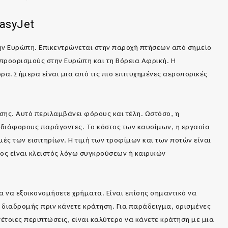
asyJet
την Ευρώπη. Επικεντρώνεται στην παροχή πτήσεων από σημείο
 προορισμούς στην Ευρώπη και τη Βόρεια Αφρική. Η
ρα. Σήμερα είναι μια από τις πιο επιτυχημένες αεροπορικές
σης. Αυτό περιλαμβάνει φόρους και τέλη. Ωστόσο, η
ε διάφορους παράγοντες. Το κόστος των καυσίμων, η εργασία
ές των εισιτηρίων. Η τιμή των τροφίμων και των ποτών είναι
ος είναι κλειστός λόγω συγκρούσεων ή καιρικών
ια να εξοικονομήσετε χρήματα. Είναι επίσης σημαντικό να
ς διαδρομής πριν κάνετε κράτηση. Για παράδειγμα, ορισμένες
έτοιες περιπτώσεις, είναι καλύτερο να κάνετε κράτηση με μια