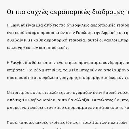
Οι πιο συχνές αεροπορικές διαδρομές 
Η EasyJet είναι μια από τις πιο δημοφιλείς αεροπορικές εται
ένα ευρύ φάσμα προορισμών στην Ευρώπη, την Αφρική και τη 
συμβαίνει με κάθε αεροπορική εταιρεία, αυτοί οι ναύλοι μπορ
επιλογή θέσεων και αποσκευές.
Η Easyjet διαθέτει επίσης ένα ετήσιο πρόγραμμα συνδρομής που
επιβάτες. Για 266 $ ετησίως, τα μέλη μπορούν να απολαμβάν
προτεραιότητα, ασφάλεια γρήγορης διαδρομής και δωρεάν χ
Μέχρι πρόσφατα, οι πελάτες που αγόραζαν έναν βασικό ναύλ
από τις 10 Φεβρουαρίου, αυτό θα αλλάξει. Οι πελάτες θα μπ
μπορεί να χωρέσει στον κάδο απορριμμάτων ή κάτω από το κά
Παρά κάποιες μικρές γκρίνιες (όπως η ευελιξία των πολιτικών