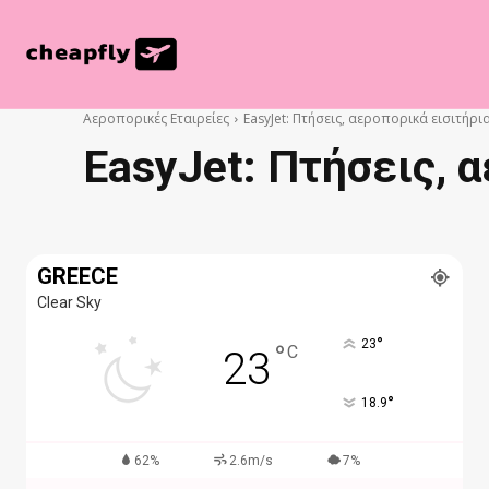
Αεροπορικές Εταιρείες
EasyJet: Πτήσεις, αεροπορικά εισιτήρι
EasyJet: Πτήσεις, 
GREECE
Clear Sky
°
23
°
C
23
°
18.9
62%
2.6m/s
7%