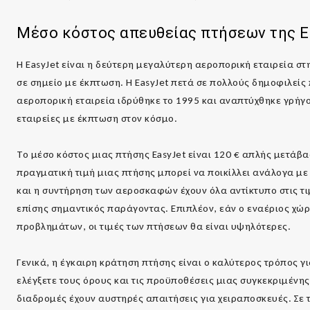
Μέσο κόστος απευθείας πτήσεων της
E
Η EasyJet είναι η δεύτερη μεγαλύτερη αεροπορική εταιρεία σ
σε σημείο με έκπτωση. Η EasyJet πετά σε πολλούς δημοφιλείς
αεροπορική εταιρεία ιδρύθηκε το 1995 και αναπτύχθηκε γρήγο
εταιρείες με έκπτωση στον κόσμο.
Το μέσο κόστος μιας πτήσης EasyJet είναι 120 € απλής μετάβα
πραγματική τιμή μιας πτήσης μπορεί να ποικίλλει ανάλογα μ
και η συντήρηση των αεροσκαφών έχουν όλα αντίκτυπο στις τιμ
επίσης σημαντικός παράγοντας. Επιπλέον, εάν ο εναέριος χώρ
προβλημάτων, οι τιμές των πτήσεων θα είναι υψηλότερες.
Γενικά, η έγκαιρη κράτηση πτήσης είναι ο καλύτερος τρόπος γ
ελέγξετε τους όρους και τις προϋποθέσεις μιας συγκεκριμένη
διαδρομές έχουν αυστηρές απαιτήσεις για χειραποσκευές. Σε τ