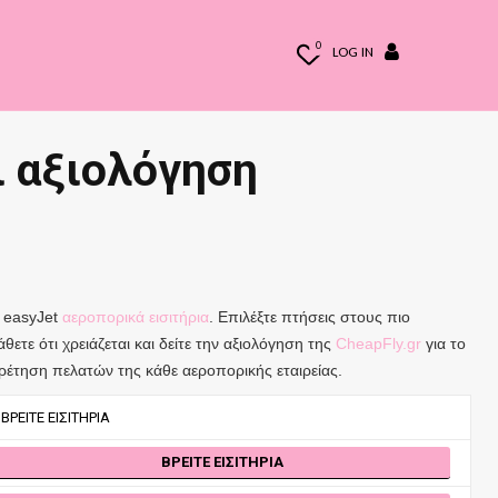
0
LOG IN
ι αξιολόγηση
ς easyJet
αεροπορικά εισιτήρια
. Επιλέξτε πτήσεις στους πιο
θετε ότι χρειάζεται και δείτε την αξιολόγηση της
CheapFly.gr
για το
ρέτηση πελατών της κάθε αεροπορικής εταιρείας.
ΒΡΕΊΤΕ ΕΙΣΙΤΉΡΙΑ
ΒΡΕΊΤΕ ΕΙΣΙΤΉΡΙΑ