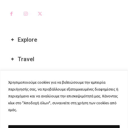
Explore
Travel
Διεθνείς Τοποθεσίες μας
Χρησιμοποιούμε cookies για να βελτιώσουμε την εμπειρία
περιήγησής σας, να προβάλλουμε εξατομικευμένες διαφημίσεις ή
περιεχόμενο και να αναλύουμε την επισκεψιμότητά μας. Κάνοντας
κλικ στο "Αποδοχή όλων", συναινείτε στη χρήση των cookies από
εμάς.
ΠΟΛΙΤΙΚΉ ΑΠΟΡΡΉΤΟΥ
-
ΌΡΟΙ ΧΡΉΣΗΣ
-
COOKIE POLICY
-
AFFILIATE DISCLAIMER