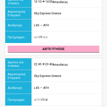
13:10
14:05
Απευθείας
Sky Express Greece
LXS — ATH
Δ
Τ
Τ
Π
Π
Σ
Κ
ΔΕΙΤΕ ΠΤΗΣΕΙΣ
22:45
23:40
Απευθείας
Sky Express Greece
LXS — ATH
Δ
Τ
Τ
Π
Π
Σ
Κ