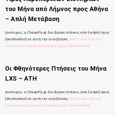
του Μήνα από Λήμνος
προς
Αθήνα
– Απλή Μετάβαση
Δυστυχώς, η CheapFly.gr δεν βρήκε πτήσεις από {origin} προς
{destination} σε αυτή την αναζήτηση.
Κάντε κλικ ΕΔΩ για
εύρεση εισιτηρίων από {origin} προς {destination}
Οι Φθηνότερες Πτήσεις του Μήνα
LXS
–
ATH
Δυστυχώς, η CheapFly.gr δεν βρήκε πτήσεις από {origin} προς
{destination} σε αυτή την αναζήτηση.
Κάντε κλικ ΕΔΩ για
εύρεση εισιτηρίων από {origin} προς {destination}