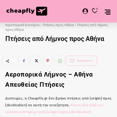
0
Αεροπορικά Εισιτήρια
Πτήσεις προς Αθήνα
Πτήσεις από Λήμνος
προς Αθήνα
Πτήσεις από Λήμνος προς Αθήνα
Αγαπημένα
Αεροπορικά Λήμνος
–
Αθήνα
Απευθείας Πτήσεις
Δυστυχώς, η CheapFly.gr δεν βρήκε πτήσεις από {origin} προς
{destination} σε αυτή την αναζήτηση.
Κάντε κλικ ΕΔΩ για
εύρεση εισιτηρίων από {origin} προς {destination}