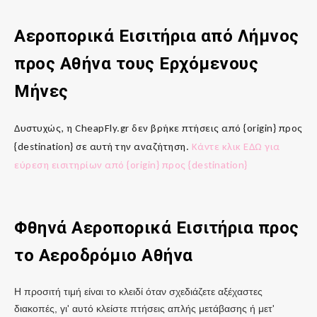
Αεροπορικά Εισιτήρια από Λήμνος
προς
Αθήνα
τους Ερχόμενους
Μήνες
Δυστυχώς, η CheapFly.gr δεν βρήκε πτήσεις από {origin} προς
{destination} σε αυτή την αναζήτηση.
Κάντε κλικ ΕΔΩ για
εύρεση εισιτηρίων από {origin} προς {destination}
Φθηνά Αεροπορικά Εισιτήρια προς
το Αεροδρόμιο
Αθήνα
Η προσιτή τιμή είναι το κλειδί όταν σχεδιάζετε αξέχαστες
διακοπές, γι' αυτό κλείστε πτήσεις απλής μετάβασης ή μετ'