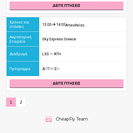
ΔΕΙΤΕ ΠΤΗΣΕΙΣ
13:05
14:05
Απευθείας
Sky Express Greece
LXS — ATH
Δ
Τ
Τ
Π
Π
Σ
Κ
ΔΕΙΤΕ ΠΤΗΣΕΙΣ
1
2
CheapFly Team