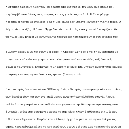
* Οι τιμές αφορούν ηλεκτρονικά αεροπορικά εισιτήρια, ισχύουν ανά άτομο και
περιλαμβάνουν όλους τους φόρους και τις χρεώσεις σε EUR.
Η CheapFly.gr
προσπαθεί πάντα να έχει ακριβείς τιμές, αλλά δεν υπάρχει εγγύηση για τις τιμές. Ο
λόγος είναι ο εξής: Η CheapFly.gr δεν είναι πωλητής - και γι'αυτό δεν ορίζει η ίδια
τις τιμές, δεν μπορεί να εγγυηθεί τις προσφορές που παρέχουν οι συνεργάτες της.
Συλλογή δεδομένων πτήσεων για εσάς:
Η CheapFly.gr σας δίνει τη δυνατότητα να
συγκρίνετε εύκολα και γρήγορα αποτελέσματα από εκατοντάδες ταξιδιωτικές
σελίδες ταυτόχρονα. Επομένως, η CheapFly.gr είναι μια μηχανή αναζήτησης και δεν
μπορούμε να σας εγγυηθούμε τις εμφανιζόμενες τιμές.
Γιατί οι τιμές δεν είναι πάντα 100% ακριβείς; -
Οι τιμές των αεροπορικών εισιτηρίων,
των ξενοδοχείων και των ενοικιαζόμενων αυτοκινήτων αλλάζουν συχνά. Ακόμα,
πολλά άτομα μπορεί να προσπαθούν να αγοράσουν την ίδια προσφορά ταυτόχρονα.
Συνεπώς, ενδέχεται ορισμένες φορές να μην είναι πλέον διαθέσιμες οι τιμές που
θέλατε να πληρώσετε. Παρόλο που η CheapFly.gr δεν μπορεί να εγγυηθεί για τις
τιμές, προσπαθούμε πάντα να ενημερώνουμε τους χρήστες μας παρέχοντάς τους τα