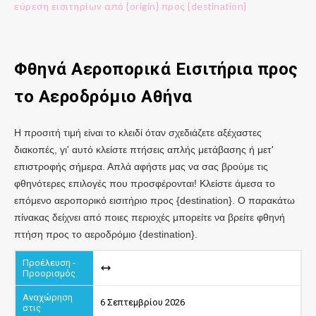
εύρεση εισιτηρίων από {origin} προς {destination}
Φθηνά Αεροπορικά Εισιτήρια προς
το Αεροδρόμιο
Αθήνα
Η προσιτή τιμή είναι το κλειδί όταν σχεδιάζετε αξέχαστες
διακοπές, γι' αυτό κλείστε πτήσεις απλής μετάβασης ή μετ'
επιστροφής σήμερα. Απλά αφήστε μας να σας βρούμε τις
φθηνότερες επιλογές που προσφέρονται! Κλείστε άμεσα το
επόμενο αεροπορικό εισιτήριο προς {destination}. Ο παρακάτω
πίνακας δείχνει από ποιες περιοχές μπορείτε να βρείτε φθηνή
πτήση προς το αεροδρόμιο {destination}.
6 Σεπτεμβρίου 2026