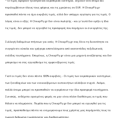
* Οι τιμές αφορούν ηλεκτρονικά αεροπορικά εισιτήρια, ισχύουν ανά άτομο και
περιλαμβάνουν όλους τους φόρους και τις χρεώσεις σε EUR.
Η CheapFly.gr
προσπαθεί πάντα να έχει ακριβείς τιμές, αλλά δεν υπάρχει εγγύηση για τις τιμές. Ο
λόγος είναι ο εξής: Η CheapFly.gr δεν είναι πωλητής - και γι'αυτό δεν ορίζει η ίδια
τις τιμές, δεν μπορεί να εγγυηθεί τις προσφορές που παρέχουν οι συνεργάτες της.
Συλλογή δεδομένων πτήσεων για εσάς:
Η CheapFly.gr σας δίνει τη δυνατότητα να
συγκρίνετε εύκολα και γρήγορα αποτελέσματα από εκατοντάδες ταξιδιωτικές
σελίδες ταυτόχρονα. Επομένως, η CheapFly.gr είναι μια μηχανή αναζήτησης και δεν
μπορούμε να σας εγγυηθούμε τις εμφανιζόμενες τιμές.
Γιατί οι τιμές δεν είναι πάντα 100% ακριβείς; -
Οι τιμές των αεροπορικών εισιτηρίων,
των ξενοδοχείων και των ενοικιαζόμενων αυτοκινήτων αλλάζουν συχνά. Ακόμα,
πολλά άτομα μπορεί να προσπαθούν να αγοράσουν την ίδια προσφορά ταυτόχρονα.
Συνεπώς, ενδέχεται ορισμένες φορές να μην είναι πλέον διαθέσιμες οι τιμές που
θέλατε να πληρώσετε. Παρόλο που η CheapFly.gr δεν μπορεί να εγγυηθεί για τις
τιμές, προσπαθούμε πάντα να ενημερώνουμε τους χρήστες μας παρέχοντάς τους τα
τωρινά δεδομένα τιμολόγησης και διαθεσιμότητας.