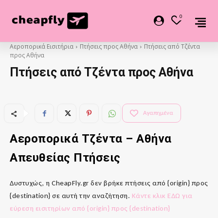
0
Αεροπορικά Εισιτήρια
Πτήσεις προς Αθήνα
Πτήσεις από Τζέντα
προς Αθήνα
Πτήσεις από Τζέντα προς Αθήνα
Αγαπημένα
Αεροπορικά Τζέντα
–
Αθήνα
Απευθείας Πτήσεις
Δυστυχώς, η CheapFly.gr δεν βρήκε πτήσεις από {origin} προς
{destination} σε αυτή την αναζήτηση.
Κάντε κλικ ΕΔΩ για
εύρεση εισιτηρίων από {origin} προς {destination}