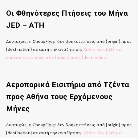
Οι Φθηνότερες Πτήσεις του Μήνα
JED
–
ATH
Δυστυχώς, η CheapFly.gr δεν βρήκε πτήσεις από {origin} προς
{destination} σε αυτή την αναζήτηση.
Κάντε κλικ ΕΔΩ για
εύρεση εισιτηρίων από {origin} προς {destination}
Αεροπορικά Εισιτήρια από Τζέντα
προς
Αθήνα
τους Ερχόμενους
Μήνες
Δυστυχώς, η CheapFly.gr δεν βρήκε πτήσεις από {origin} προς
{destination} σε αυτή την αναζήτηση.
Κάντε κλικ ΕΔΩ για