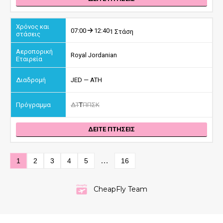
07:00
12:40
1 Στάση
Royal Jordanian
JED — ATH
Δ
Τ
Τ
Π
Π
Σ
Κ
ΔΕΙΤΕ ΠΤΗΣΕΙΣ
…
1
2
3
4
5
16
CheapFly Team