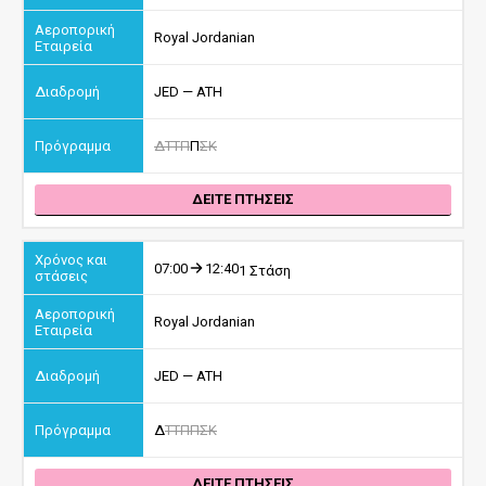
Royal Jordanian
JED — ATH
Δ
Τ
Τ
Π
Π
Σ
Κ
ΔΕΙΤΕ ΠΤΗΣΕΙΣ
07:00
12:40
1 Στάση
Royal Jordanian
JED — ATH
Δ
Τ
Τ
Π
Π
Σ
Κ
ΔΕΙΤΕ ΠΤΗΣΕΙΣ