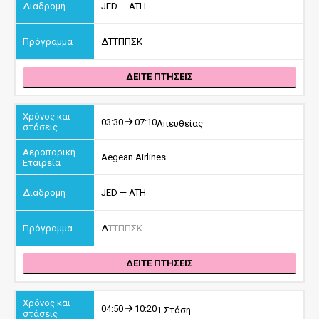
JED — ATH
Δ
Τ
Τ
Π
Π
Σ
Κ
ΔΕΙΤΕ ΠΤΗΣΕΙΣ
03:30
07:10
Απευθείας
Aegean Airlines
JED — ATH
Δ
Τ
Τ
Π
Π
Σ
Κ
ΔΕΙΤΕ ΠΤΗΣΕΙΣ
04:50
10:20
1 Στάση