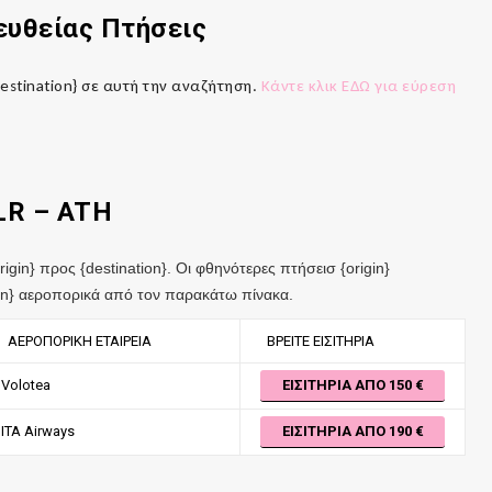
ευθείας Πτήσεις
destination} σε αυτή την αναζήτηση.
Κάντε κλικ ΕΔΩ για εύρεση
FLR
–
ATH
igin} προς {destination}. Οι φθηνότερες πτήσεισ {origin}
ation} αεροπορικά από τον παρακάτω πίνακα.
ΑΕΡΟΠΟΡΙΚΉ ΕΤΑΙΡΕΊΑ
ΒΡΕΊΤΕ ΕΙΣΙΤΉΡΙΑ
Volotea
ΕΙΣΙΤΉΡΙΑ ΑΠΌ 150
ITA Airways
ΕΙΣΙΤΉΡΙΑ ΑΠΌ 190