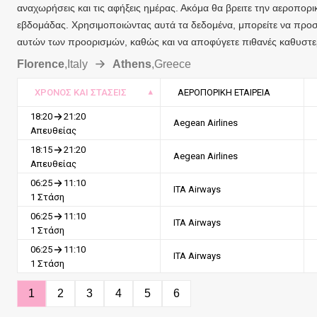
αναχωρήσεις και τις αφήξεις ημέρας. Ακόμα θα βρειτε την αεροπορι
εβδομάδας. Χρησιμοποιώντας αυτά τα δεδομένα, μπορείτε να προσδ
αυτών των προορισμών, καθώς και να αποφύγετε πιθανές καθυστερ
Florence
,
Italy
Athens
,
Greece
ΧΡΌΝΟΣ ΚΑΙ ΣΤΆΣΕΙΣ
ΑΕΡΟΠΟΡΙΚΉ ΕΤΑΙΡΕΊΑ
18:20
21:20
Aegean Airlines
Απευθείας
18:15
21:20
Aegean Airlines
Απευθείας
06:25
11:10
ITA Airways
1 Στάση
06:25
11:10
ITA Airways
1 Στάση
06:25
11:10
ITA Airways
1 Στάση
1
2
3
4
5
6