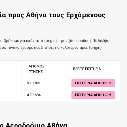
τία
προς
Αθήνα
τους Ερχόμενους
υ βρήκαμε για εσάς από {origin} προς {destination}. Ταξιδέψτε
άτω πίνακα έχουμε αναζητήσει τις καλύτερες τιμές {origin}
ΑΡΙΘΜΌΣ
ΒΡΕΊΤΕ ΕΙΣΙΤΉΡΙΑ
ΠΤΉΣΗΣ
V7 1705
ΕΙΣΙΤΉΡΙΑ ΑΠΌ 150
AZ 1684
ΕΙΣΙΤΉΡΙΑ ΑΠΌ 190
το Αεροδρόμιο
Αθήνα