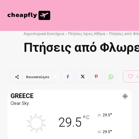
Αεροπορικά Εισιτήρια
Πτήσεις προς Αθήνα
Πτήσεις από Φλ
Πτήσεις από Φλωρε
Α
Κοινοποίησε
GREECE
Clear Sky
°
29.5
°
C
29.5
°
29.5