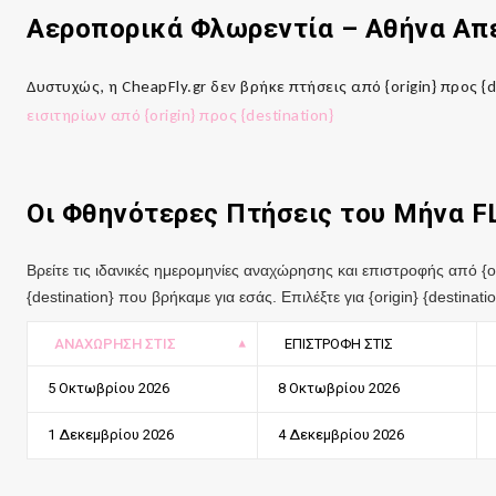
Αεροπορικά Φλωρεντία
–
Αθήνα
Απ
Δυστυχώς, η CheapFly.gr δεν βρήκε πτήσεις από {origin} προς {
εισιτηρίων από {origin} προς {destination}
Οι Φθηνότερες Πτήσεις του Μήνα 
Βρείτε τις ιδανικές ημερομηνίες αναχώρησης και επιστροφής από {or
{destination} που βρήκαμε για εσάς. Επιλέξτε για {origin} {destin
ΑΝΑΧΏΡΗΣΗ ΣΤΙΣ
ΕΠΙΣΤΡΟΦΉ ΣΤΙΣ
5 Οκτωβρίου 2026
8 Οκτωβρίου 2026
1 Δεκεμβρίου 2026
4 Δεκεμβρίου 2026