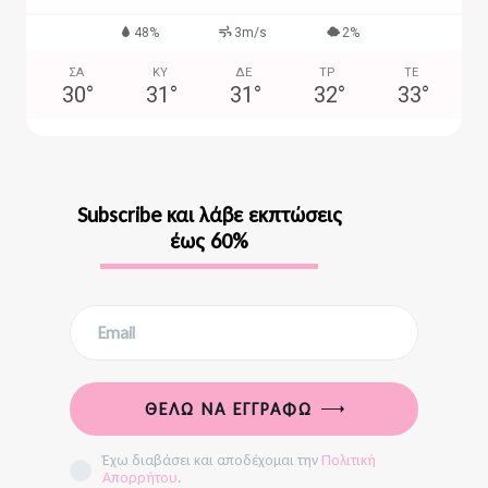
48%
3m/s
2%
ΣΑ
ΚΥ
ΔΕ
ΤΡ
ΤΕ
30
°
31
°
31
°
32
°
33
°
Subscribe και λάβε εκπτώσεις
έως 60%
ΘΈΛΩ ΝΑ ΕΓΓΡΑΦΏ
Έχω διαβάσει και αποδέχομαι την
Πολιτική
Απορρήτου
.