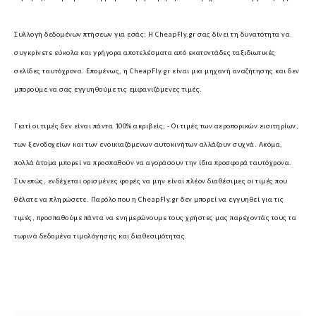
Συλλογή δεδομένων πτήσεων για εσάς:
Η CheapFly.gr σας δίνει τη δυνατότητα να
συγκρίνετε εύκολα και γρήγορα αποτελέσματα από εκατοντάδες ταξιδιωτικές
σελίδες ταυτόχρονα. Επομένως, η CheapFly.gr είναι μια μηχανή αναζήτησης και δεν
μπορούμε να σας εγγυηθούμε τις εμφανιζόμενες τιμές.
Γιατί οι τιμές δεν είναι πάντα 100% ακριβείς; -
Οι τιμές των αεροπορικών εισιτηρίων,
των ξενοδοχείων και των ενοικιαζόμενων αυτοκινήτων αλλάζουν συχνά. Ακόμα,
πολλά άτομα μπορεί να προσπαθούν να αγοράσουν την ίδια προσφορά ταυτόχρονα.
Συνεπώς, ενδέχεται ορισμένες φορές να μην είναι πλέον διαθέσιμες οι τιμές που
θέλατε να πληρώσετε. Παρόλο που η CheapFly.gr δεν μπορεί να εγγυηθεί για τις
τιμές, προσπαθούμε πάντα να ενημερώνουμε τους χρήστες μας παρέχοντάς τους τα
τωρινά δεδομένα τιμολόγησης και διαθεσιμότητας.