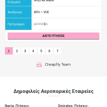
Wizz Air Malta
ATH — VCE
Δ
Τ
Τ
Π
Π
Σ
Κ
ΔΕΙΤΕ ΠΤΗΣΕΙΣ
1
2
3
4
5
6
7
CheapFly Team
Δημοφιλείς Αεροπορικές Εταιρείες
Iberia: Πτήσεις,
Emirates: Πτήσεις,