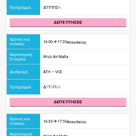
Δ
Τ
Τ
Π
Π
Σ
Κ
ΔΕΙΤΕ ΠΤΗΣΕΙΣ
16:00
17:20
Απευθείας
Wizz Air Malta
ATH — VCE
Δ
Τ
Τ
Π
Π
Σ
Κ
ΔΕΙΤΕ ΠΤΗΣΕΙΣ
16:35
17:55
Απευθείας