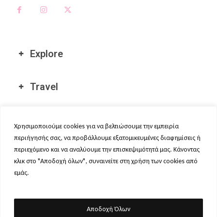
Explore
Travel
Διεθνείς Τοποθεσίες μας
Χρησιμοποιούμε cookies για να βελτιώσουμε την εμπειρία
περιήγησής σας, να προβάλλουμε εξατομικευμένες διαφημίσεις ή
περιεχόμενο και να αναλύουμε την επισκεψιμότητά μας. Κάνοντας
κλικ στο "Αποδοχή όλων", συναινείτε στη χρήση των cookies από
εμάς.
ΠΟΛΙΤΙΚΉ ΑΠΟΡΡΉΤΟΥ
-
ΌΡΟΙ ΧΡΉΣΗΣ
-
COOKIE POLICY
-
AFFILIATE DISCLAIMER
CheapFly.gr © 2023. Σύγκρινε φθηνά αεροπορικα εισητήρια σε Ελλάδα και
Αποδοχή Όλων
Εξωτερικό με την CheapFly.gr