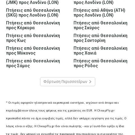
(JMK) προς Λονδίνο (LON)
προς Λονδίνο (LON)
Πτήσεις από Θεσσαλονίκη
Πτήσεις από Αθήνα (ATH)
(SKG) προς Λονδίνο (LON)
προς Λονδίνο (LON)
Πτήσεις από Θεσσαλονίκη
Πτήσεις από Θεσσαλονίκη
προς Κέρκυρα
προς Σκύρος
Πτήσεις από Θεσσαλονίκη
Πτήσεις από Θεσσαλονίκη
προς Κως
προς Σαντορίνη
Πτήσεις από Θεσσαλονίκη
Πτήσεις από Θεσσαλονίκη
προς Μύκονος
προς Χανιά
Πτήσεις από Θεσσαλονίκη
Πτήσεις από Θεσσαλονίκη
προς Σάμος
προς Ρόδος
Φόρτωση Περισσοτέρων
* Οι τιμές αφορούν ηλεκτρονικά αεροπορικά εισιτήρια, ισχύουν ανά άτομο και
περιλαμβάνουν όλους τους φόρους και τις χρεώσεις σε EUR.
Η CheapFly.gr
προσπαθεί πάντα να έχει ακριβείς τιμές, αλλά δεν υπάρχει εγγύηση για τις τιμές. Ο
λόγος είναι ο εξής: Η CheapFly.gr δεν είναι πωλητής - και γι'αυτό δεν ορίζει η ίδια
τις τιμές, δεν μπορεί να εγγυηθεί τις προσφορές που παρέχουν οι συνεργάτες της.