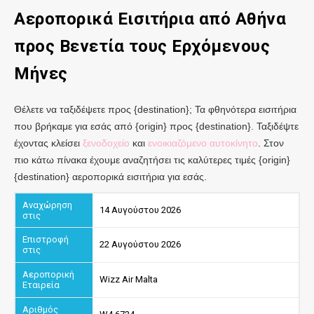
Αεροπορικά Εισιτήρια από
Αθήνα
προς Βενετία
τους Ερχόμενους
Μήνες
Θέλετε να ταξιδέψετε προς {destination}; Τα φθηνότερα εισιτήρια
που βρήκαμε για εσάς από {origin} προς {destination}. Ταξιδέψτε
έχοντας κλείσει
ξενοδοχείο
και
ενοικιαζόμενο αυτοκίνητο
. Στον
πιο κάτω πίνακα έχουμε αναζητήσει τις καλύτερες τιμές {origin}
{destination} αεροπορικά εισιτήρια για εσάς.
14 Αυγούστου 2026
22 Αυγούστου 2026
Wizz Air Malta