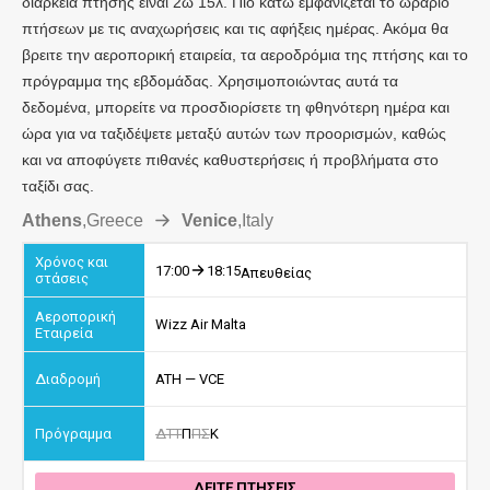
διάρκεια πτήσης είναι 2ώ 15λ. Πιο κάτω εμφανίζεται το ωράριο
πτήσεων με τις αναχωρήσεις και τις αφήξεις ημέρας. Ακόμα θα
βρειτε την αεροπορική εταιρεία, τα αεροδρόμια της πτήσης και το
πρόγραμμα της εβδομάδας. Χρησιμοποιώντας αυτά τα
δεδομένα, μπορείτε να προσδιορίσετε τη φθηνότερη ημέρα και
ώρα για να ταξιδέψετε μεταξύ αυτών των προορισμών, καθώς
και να αποφύγετε πιθανές καθυστερήσεις ή προβλήματα στο
ταξίδι σας.
Athens
,
Greece
Venice
,
Italy
17:00
18:15
Απευθείας
Wizz Air Malta
ATH — VCE
Δ
Τ
Τ
Π
Π
Σ
Κ
ΔΕΙΤΕ ΠΤΗΣΕΙΣ