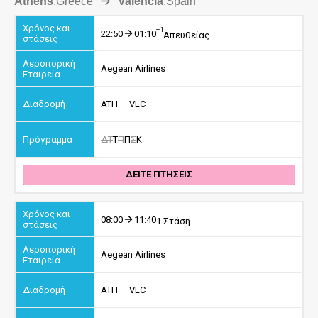
Athens
,
Greece
Valencia
,
Spain
+1
22:50
01:10
Απευθείας
Aegean Airlines
ATH — VLC
Δ
Τ
Τ
Π
Π
Σ
Κ
ΔΕΙΤΕ ΠΤΗΣΕΙΣ
08:00
11:40
1 Στάση
Aegean Airlines
ATH — VLC