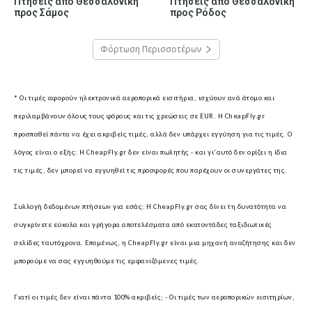
Πτήσεις από Θεσσαλονίκη
Πτήσεις από Θεσσαλονίκη
προς Σάμος
προς Ρόδος
Φόρτωση Περισσοτέρων
* Οι τιμές αφορούν ηλεκτρονικά αεροπορικά εισιτήρια, ισχύουν ανά άτομο και
περιλαμβάνουν όλους τους φόρους και τις χρεώσεις σε EUR.
Η CheapFly.gr
προσπαθεί πάντα να έχει ακριβείς τιμές, αλλά δεν υπάρχει εγγύηση για τις τιμές. Ο
λόγος είναι ο εξής: Η CheapFly.gr δεν είναι πωλητής - και γι'αυτό δεν ορίζει η ίδια
τις τιμές, δεν μπορεί να εγγυηθεί τις προσφορές που παρέχουν οι συνεργάτες της.
Συλλογή δεδομένων πτήσεων για εσάς:
Η CheapFly.gr σας δίνει τη δυνατότητα να
συγκρίνετε εύκολα και γρήγορα αποτελέσματα από εκατοντάδες ταξιδιωτικές
σελίδες ταυτόχρονα. Επομένως, η CheapFly.gr είναι μια μηχανή αναζήτησης και δεν
μπορούμε να σας εγγυηθούμε τις εμφανιζόμενες τιμές.
Γιατί οι τιμές δεν είναι πάντα 100% ακριβείς; -
Οι τιμές των αεροπορικών εισιτηρίων,