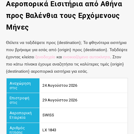
Αεροπορικά Εισιτήρια από
Αθήνα
προς Βαλένθια
τους Ερχόμενους
Μήνες
Θέλετε να ταξιδέψετε προς {destination}; Τα φθηνότερα εισιτήρια
που βρήκαμε για εσάς από {origin} προς {destination}. Ταξιδέψτε
έχοντας κλείσει
ξενοδοχείο
και
ενοικιαζόμενο αυτοκίνητο
. Στον
πιο κάτω πίνακα έχουμε αναζητήσει τις καλύτερες τιμές {origin}
{destination} αεροπορικά εισιτήρια για εσάς.
24 Αυγούστου 2026
29 Αυγούστου 2026
SWISS
LX 1843