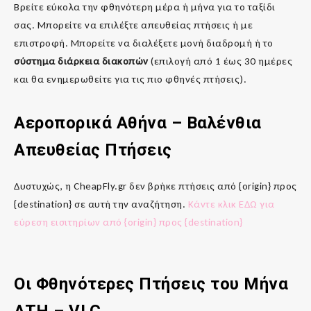
Βρείτε εύκολα την φθηνότερη μέρα ή μήνα για το ταξίδι
σας. Μπορείτε να επιλέξτε απευθείας πτήσεις ή με
επιστροφή. Μπορείτε να διαλέξετε μονή διαδρομή ή το
σύστημα διάρκεια διακοπών
(επιλογή από 1 έως 30 ημέρες
και θα ενημερωθείτε για τις πιο φθηνές πτήσεις).
Αεροπορικά Αθήνα – Βαλένθια
Απευθείας Πτήσεις
Δυστυχώς, η CheapFly.gr δεν βρήκε πτήσεις από {origin} προς
{destination} σε αυτή την αναζήτηση.
Κάντε κλικ ΕΔΩ για
εύρεση εισιτηρίων από {origin} προς {destination}
Οι Φθηνότερες Πτήσεις του Μήνα
ATH
– VLC