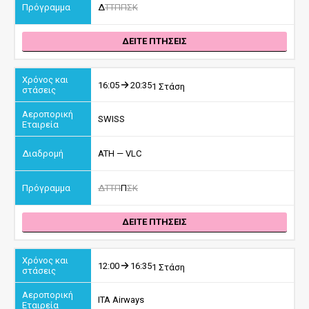
Δ
Τ
Τ
Π
Π
Σ
Κ
ΔΕΙΤΕ ΠΤΗΣΕΙΣ
16:05
20:35
1 Στάση
SWISS
ATH — VLC
Δ
Τ
Τ
Π
Π
Σ
Κ
ΔΕΙΤΕ ΠΤΗΣΕΙΣ
12:00
16:35
1 Στάση
ITA Airways