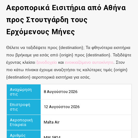
Αεροπορικά Εισιτήρια από
Αθήνα
προς Στουτγάρδη
τους
Ερχόμενους Μήνες
Θέλετε να ταξιδέψετε προς {destination}; Τα φθηνότερα εισιτήρια
που βρήκαμε για εσάς από {origin} προς {destination}. Ταξιδέψτε
έχοντας κλείσει
ξενοδοχείο
και
ενοικιαζόμενο αυτοκίνητο
. Στον
πιο κάτω πίνακα έχουμε αναζητήσει τις καλύτερες τιμές {origin}
{destination} αεροπορικά εισιτήρια για εσάς.
8 Αυγούστου 2026
12 Αυγούστου 2026
Malta Air
MW 5824