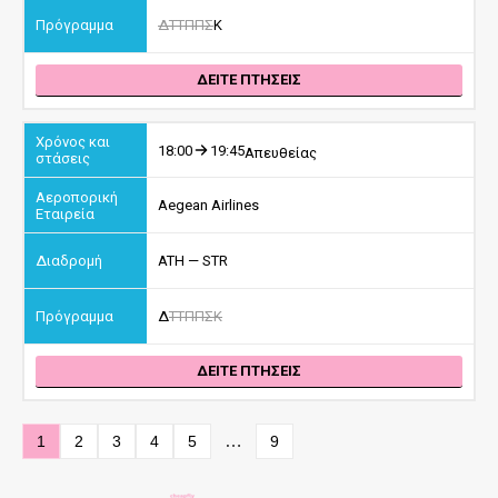
Δ
Τ
Τ
Π
Π
Σ
Κ
ΔΕΙΤΕ ΠΤΗΣΕΙΣ
18:00
19:45
Απευθείας
Aegean Airlines
ATH — STR
Δ
Τ
Τ
Π
Π
Σ
Κ
ΔΕΙΤΕ ΠΤΗΣΕΙΣ
…
1
2
3
4
5
9