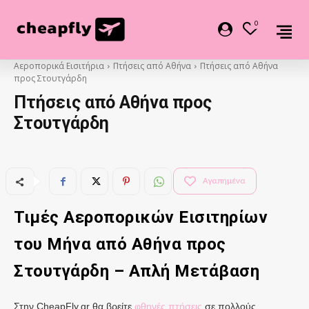
0
Αεροπορικά Εισιτήρια
Πτήσεις από Αθήνα
Πτήσεις από Αθήνα
προς Στουτγάρδη
Πτήσεις από Αθήνα προς
Στουτγάρδη
Αγαπημένα
Τιμές Αεροπορικών Εισιτηρίων
του Μήνα από
Αθήνα
προς
Στουτγάρδη
– Απλή Μετάβαση
Στην CheapFly.gr θα βρείτε
φθηνές πτήσεις
σε πολλούς