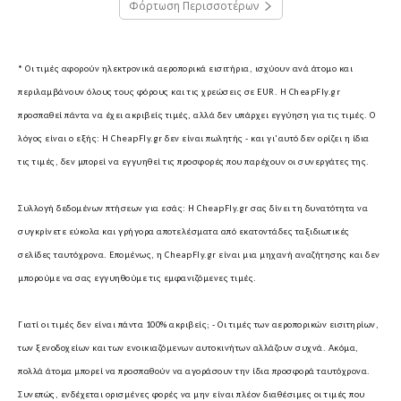
Φόρτωση Περισσοτέρων
* Οι τιμές αφορούν ηλεκτρονικά αεροπορικά εισιτήρια, ισχύουν ανά άτομο και
περιλαμβάνουν όλους τους φόρους και τις χρεώσεις σε EUR.
Η CheapFly.gr
προσπαθεί πάντα να έχει ακριβείς τιμές, αλλά δεν υπάρχει εγγύηση για τις τιμές. Ο
λόγος είναι ο εξής: Η CheapFly.gr δεν είναι πωλητής - και γι'αυτό δεν ορίζει η ίδια
τις τιμές, δεν μπορεί να εγγυηθεί τις προσφορές που παρέχουν οι συνεργάτες της.
Συλλογή δεδομένων πτήσεων για εσάς:
Η CheapFly.gr σας δίνει τη δυνατότητα να
συγκρίνετε εύκολα και γρήγορα αποτελέσματα από εκατοντάδες ταξιδιωτικές
σελίδες ταυτόχρονα. Επομένως, η CheapFly.gr είναι μια μηχανή αναζήτησης και δεν
μπορούμε να σας εγγυηθούμε τις εμφανιζόμενες τιμές.
Γιατί οι τιμές δεν είναι πάντα 100% ακριβείς; -
Οι τιμές των αεροπορικών εισιτηρίων,
των ξενοδοχείων και των ενοικιαζόμενων αυτοκινήτων αλλάζουν συχνά. Ακόμα,
πολλά άτομα μπορεί να προσπαθούν να αγοράσουν την ίδια προσφορά ταυτόχρονα.
Συνεπώς, ενδέχεται ορισμένες φορές να μην είναι πλέον διαθέσιμες οι τιμές που