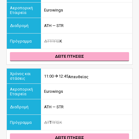
Eurowings
ATH — STR
Δ
Τ
Τ
Π
Π
Σ
Κ
ΔΕΙΤΕ ΠΤΗΣΕΙΣ
11:00
12:45
Απευθείας
Eurowings
ATH — STR
Δ
Τ
Τ
Π
Π
Σ
Κ
ΔΕΙΤΕ ΠΤΗΣΕΙΣ