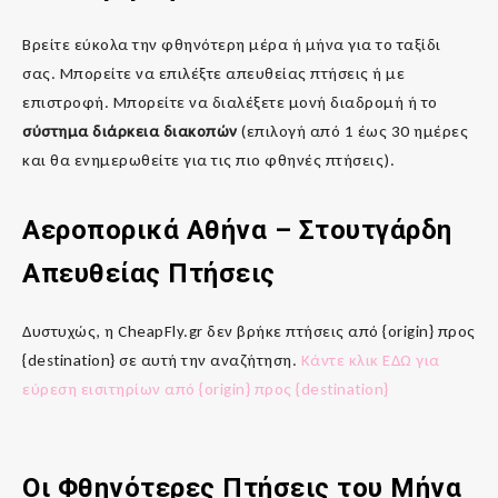
Βρείτε εύκολα την φθηνότερη μέρα ή μήνα για το ταξίδι
σας. Μπορείτε να επιλέξτε απευθείας πτήσεις ή με
επιστροφή. Μπορείτε να διαλέξετε μονή διαδρομή ή το
σύστημα διάρκεια διακοπών
(επιλογή από 1 έως 30 ημέρες
και θα ενημερωθείτε για τις πιο φθηνές πτήσεις).
Αεροπορικά Αθήνα – Στουτγάρδη
Απευθείας Πτήσεις
Δυστυχώς, η CheapFly.gr δεν βρήκε πτήσεις από {origin} προς
{destination} σε αυτή την αναζήτηση.
Κάντε κλικ ΕΔΩ για
εύρεση εισιτηρίων από {origin} προς {destination}
Οι Φθηνότερες Πτήσεις του Μήνα