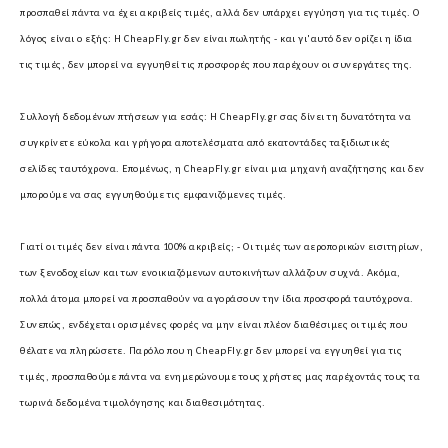
προσπαθεί πάντα να έχει ακριβείς τιμές, αλλά δεν υπάρχει εγγύηση για τις τιμές. Ο
λόγος είναι ο εξής: Η CheapFly.gr δεν είναι πωλητής - και γι'αυτό δεν ορίζει η ίδια
τις τιμές, δεν μπορεί να εγγυηθεί τις προσφορές που παρέχουν οι συνεργάτες της.
Συλλογή δεδομένων πτήσεων για εσάς:
Η CheapFly.gr σας δίνει τη δυνατότητα να
συγκρίνετε εύκολα και γρήγορα αποτελέσματα από εκατοντάδες ταξιδιωτικές
σελίδες ταυτόχρονα. Επομένως, η CheapFly.gr είναι μια μηχανή αναζήτησης και δεν
μπορούμε να σας εγγυηθούμε τις εμφανιζόμενες τιμές.
Γιατί οι τιμές δεν είναι πάντα 100% ακριβείς; -
Οι τιμές των αεροπορικών εισιτηρίων,
των ξενοδοχείων και των ενοικιαζόμενων αυτοκινήτων αλλάζουν συχνά. Ακόμα,
πολλά άτομα μπορεί να προσπαθούν να αγοράσουν την ίδια προσφορά ταυτόχρονα.
Συνεπώς, ενδέχεται ορισμένες φορές να μην είναι πλέον διαθέσιμες οι τιμές που
θέλατε να πληρώσετε. Παρόλο που η CheapFly.gr δεν μπορεί να εγγυηθεί για τις
τιμές, προσπαθούμε πάντα να ενημερώνουμε τους χρήστες μας παρέχοντάς τους τα
τωρινά δεδομένα τιμολόγησης και διαθεσιμότητας.