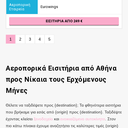
Eurowings
ΕΙΣΙΤΉΡΙΑ ΑΠΌ 249
1
2
3
4
5
Αεροπορικά Εισιτήρια από
Αθήνα
προς Νίκαια
τους Ερχόμενους
Μήνες
Θέλετε να ταξιδέψετε προς {destination}; Τα φθηνότερα εισιτήρια
που βρήκαμε για εσάς από {origin} προς {destination}. Ταξιδέψτε
έχοντας κλείσει
ξενοδοχείο
και
ενοικιαζόμενο αυτοκίνητο
. Στον
πιο κάτω πίνακα έχουμε αναζητήσει τις καλύτερες τιμές {origin}