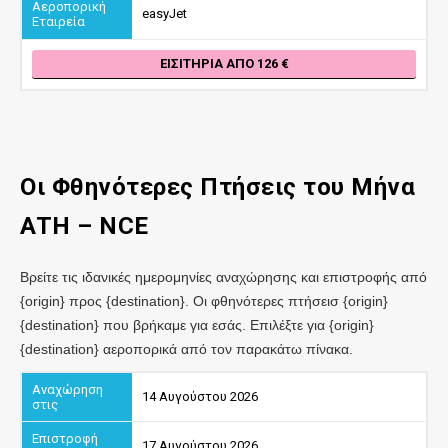
easyJet
ΕΙΣΙΤΉΡΙΑ ΑΠΌ 126
Οι Φθηνότερες Πτήσεις του Μήνα
ATH
– NCE
Βρείτε τις ιδανικές ημερομηνίες αναχώρησης και επιστροφής από
{origin} προς {destination}. Οι φθηνότερες πτήσεισ {origin}
{destination} που βρήκαμε για εσάς. Επιλέξτε για {origin}
{destination} αεροπορικά από τον παρακάτω πίνακα.
14 Αυγούστου 2026
17 Αυγούστου 2026