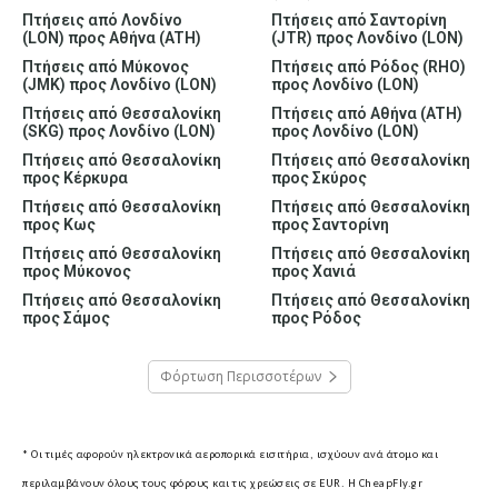
Πτήσεις από Λονδίνο
Πτήσεις από Σαντορίνη
(LON) προς Αθήνα (ATH)
(JTR) προς Λονδίνο (LON)
Πτήσεις από Μύκονος
Πτήσεις από Ρόδος (RHO)
(JMK) προς Λονδίνο (LON)
προς Λονδίνο (LON)
Πτήσεις από Θεσσαλονίκη
Πτήσεις από Αθήνα (ATH)
(SKG) προς Λονδίνο (LON)
προς Λονδίνο (LON)
Πτήσεις από Θεσσαλονίκη
Πτήσεις από Θεσσαλονίκη
προς Κέρκυρα
προς Σκύρος
Πτήσεις από Θεσσαλονίκη
Πτήσεις από Θεσσαλονίκη
προς Κως
προς Σαντορίνη
Πτήσεις από Θεσσαλονίκη
Πτήσεις από Θεσσαλονίκη
προς Μύκονος
προς Χανιά
Πτήσεις από Θεσσαλονίκη
Πτήσεις από Θεσσαλονίκη
προς Σάμος
προς Ρόδος
Φόρτωση Περισσοτέρων
* Οι τιμές αφορούν ηλεκτρονικά αεροπορικά εισιτήρια, ισχύουν ανά άτομο και
περιλαμβάνουν όλους τους φόρους και τις χρεώσεις σε EUR.
Η CheapFly.gr