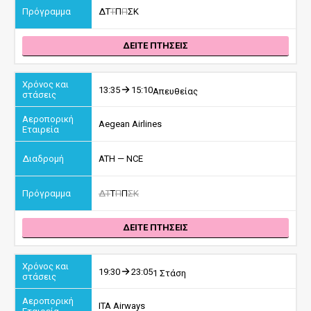
Δ
Τ
Τ
Π
Π
Σ
Κ
ΔΕΙΤΕ ΠΤΗΣΕΙΣ
13:35
15:10
Απευθείας
Aegean Airlines
ATH — NCE
Δ
Τ
Τ
Π
Π
Σ
Κ
ΔΕΙΤΕ ΠΤΗΣΕΙΣ
19:30
23:05
1 Στάση
ITA Airways