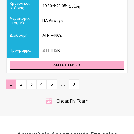
19:30
23:05
1 Στάση
ITA Airways
ATH — NCE
Δ
Τ
Τ
Π
Π
Σ
Κ
ΔΕΙΤΕ ΠΤΗΣΕΙΣ
…
1
2
3
4
5
9
CheapFly Team