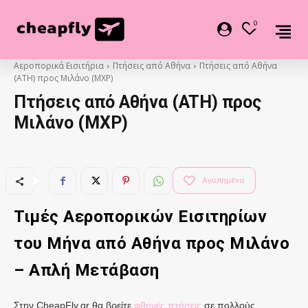
0
Αεροπορικά Εισιτήρια
Πτήσεις από Αθήνα
Πτήσεις από Αθήνα
(ATH) προς Μιλάνο (MXP)
Πτήσεις από Αθήνα (ATH) προς
Μιλάνο (MXP)
Αγαπημένα
Τιμές Αεροπορικών Εισιτηρίων
του Μήνα από
Αθήνα
προς Μιλάνο
– Απλή Μετάβαση
Στην CheapFly.gr θα βρείτε
φθηνές πτήσεις
σε πολλούς