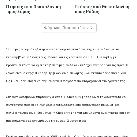
Πτήσεις από Θεσσαλονίκη
Πτήσεις από Θεσσαλονίκη
προς Σάμος
προς Ρόδος
Φόρτωση Περισσοτέρων
* Οι τιμές αφορούν ηλεκτρονικά αεροπορικά εισιτήρια, ισχύουν ανά άτομο και
περιλαμβάνουν όλους τους φόρους και τις χρεώσεις σε EUR.
Η CheapFly.gr
προσπαθεί πάντα να έχει ακριβείς τιμές, αλλά δεν υπάρχει εγγύηση για τις τιμές. Ο
λόγος είναι ο εξής: Η CheapFly.gr δεν είναι πωλητής - και γι'αυτό δεν ορίζει η ίδια
τις τιμές, δεν μπορεί να εγγυηθεί τις προσφορές που παρέχουν οι συνεργάτες της.
Συλλογή δεδομένων πτήσεων για εσάς:
Η CheapFly.gr σας δίνει τη δυνατότητα να
συγκρίνετε εύκολα και γρήγορα αποτελέσματα από εκατοντάδες ταξιδιωτικές
σελίδες ταυτόχρονα. Επομένως, η CheapFly.gr είναι μια μηχανή αναζήτησης και δεν
μπορούμε να σας εγγυηθούμε τις εμφανιζόμενες τιμές.
Γιατί οι τιμές δεν είναι πάντα 100% ακριβείς; -
Οι τιμές των αεροπορικών εισιτηρίων,