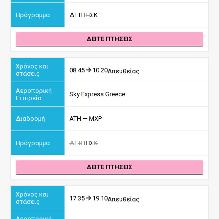
Δ
Τ
Τ
Π
Π
Σ
Κ
ΔΕΙΤΕ ΠΤΗΣΕΙΣ
08:45
10:20
Απευθείας
Sky Express Greece
ATH — MXP
Δ
Τ
Τ
Π
Π
Σ
Κ
ΔΕΙΤΕ ΠΤΗΣΕΙΣ
17:35
19:10
Απευθείας