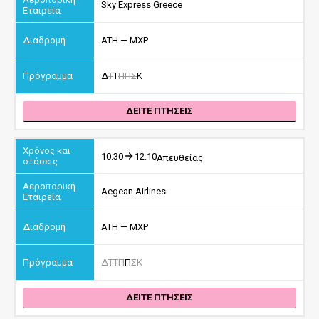
Sky Express Greece
ATH — MXP
Δ
Τ
Τ
Π
Π
Σ
Κ
ΔΕΙΤΕ ΠΤΗΣΕΙΣ
10:30
12:10
Απευθείας
Aegean Airlines
ATH — MXP
Δ
Τ
Τ
Π
Π
Σ
Κ
ΔΕΙΤΕ ΠΤΗΣΕΙΣ