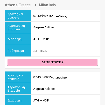
Athens
,
Greece
Milan
,
Italy
07:40
09:15
Απευθείας
Aegean Airlines
ATH — MXP
Δ
Τ
Τ
Π
Π
Σ
Κ
ΔΕΙΤΕ ΠΤΗΣΕΙΣ
07:40
09:15
Απευθείας
Aegean Airlines
ATH — MXP