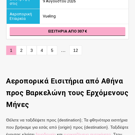
9 Αυγούστου 2026
Vueling
ΕΙΣΙΤΉΡΙΑ ΑΠΌ 307
…
1
2
3
4
5
12
Αεροπορικά Εισιτήρια από
Αθήνα
προς Βαρκελώνη
τους Ερχόμενους
Μήνες
Θέλετε να ταξιδέψετε προς {destination}; Τα φθηνότερα εισιτήρια
που βρήκαμε για εσάς από {origin} προς {destination}. Ταξιδέψτε
έχοντας κλείσει
ξενοδοχείο
και
ενοικιαζόμενο αυτοκίνητο
. Στον