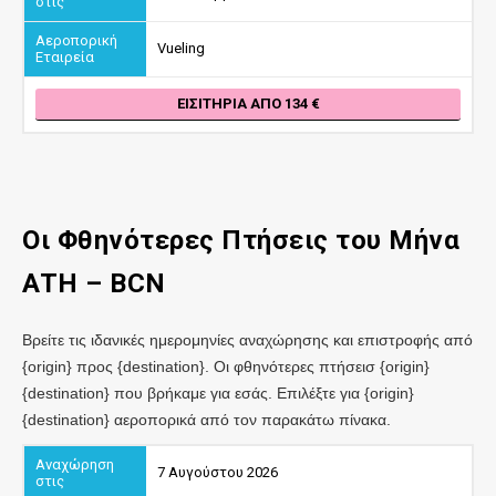
Vueling
ΕΙΣΙΤΉΡΙΑ ΑΠΌ 134
Οι Φθηνότερες Πτήσεις του Μήνα
ATH – BCN
Βρείτε τις ιδανικές ημερομηνίες αναχώρησης και επιστροφής από
{origin} προς {destination}. Οι φθηνότερες πτήσεισ {origin}
{destination} που βρήκαμε για εσάς. Επιλέξτε για {origin}
{destination} αεροπορικά από τον παρακάτω πίνακα.
7 Αυγούστου 2026