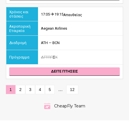
17:05
19:15
Απευθείας
Aegean Airlines
ATH — BCN
Δ
Τ
Τ
Π
Π
Σ
Κ
ΔΕΙΤΕ ΠΤΗΣΕΙΣ
…
1
2
3
4
5
12
CheapFly Team