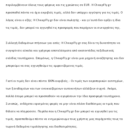
περιλαμβάνουν όλους τους φόρους και τις χρεώσεις σε EUR.
Η CheapFly.gr
προσπαθεί πάντα να έχει ακριβείς τιμές, αλλά δεν υπάρχει εγγύηση για τις τιμές. Ο
λόγος είναι ο εξής: Η CheapFly.gr δεν είναι πωλητής - και γι'αυτό δεν ορίζει η ίδια
τις τιμές, δεν μπορεί να εγγυηθεί τις προσφορές που παρέχουν οι συνεργάτες της.
Συλλογή δεδομένων πτήσεων για εσάς:
Η CheapFly.gr σας δίνει τη δυνατότητα να
συγκρίνετε εύκολα και γρήγορα αποτελέσματα από εκατοντάδες ταξιδιωτικές
σελίδες ταυτόχρονα. Επομένως, η CheapFly.gr είναι μια μηχανή αναζήτησης και δεν
μπορούμε να σας εγγυηθούμε τις εμφανιζόμενες τιμές.
Γιατί οι τιμές δεν είναι πάντα 100% ακριβείς; -
Οι τιμές των αεροπορικών εισιτηρίων,
των ξενοδοχείων και των ενοικιαζόμενων αυτοκινήτων αλλάζουν συχνά. Ακόμα,
πολλά άτομα μπορεί να προσπαθούν να αγοράσουν την ίδια προσφορά ταυτόχρονα.
Συνεπώς, ενδέχεται ορισμένες φορές να μην είναι πλέον διαθέσιμες οι τιμές που
θέλατε να πληρώσετε. Παρόλο που η CheapFly.gr δεν μπορεί να εγγυηθεί για τις
τιμές, προσπαθούμε πάντα να ενημερώνουμε τους χρήστες μας παρέχοντάς τους τα
τωρινά δεδομένα τιμολόγησης και διαθεσιμότητας.