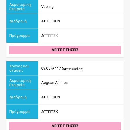
Vueling
ATH — BCN
Δ
Τ
Τ
Π
Π
Σ
Κ
ΔΕΙΤΕ ΠΤΗΣΕΙΣ
09:05
11:15
Απευθείας
Aegean Airlines
ATH — BCN
Δ
Τ
Τ
Π
Π
Σ
Κ
ΔΕΙΤΕ ΠΤΗΣΕΙΣ